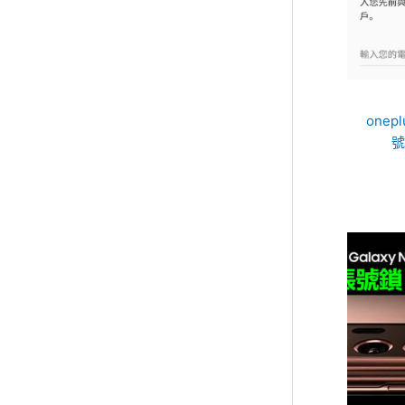
onep
號