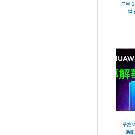
三星 S
鎖 
華為MA
為賬號