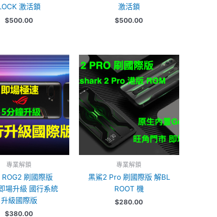
LOCK 激活鎖
激活鎖
$
500.00
$
500.00
專業解鎖
專業解鎖
 ROG2 刷國際版
黑鯊2 Pro 刷國際版 解BL
 即場升級 國行系統
ROOT 機
升級國際版
$
280.00
$
380.00