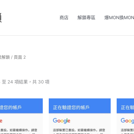
鎖
商店
解鎖專區
爆MON換MO
業解鎖
/ 頁面 2
 至 24 項結果，共 30 項