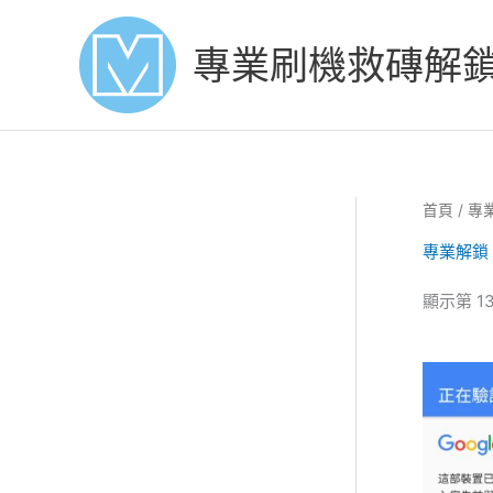
Skip
to
專業刷機救磚解
content
首頁
/
專
專業解鎖
顯示第 13