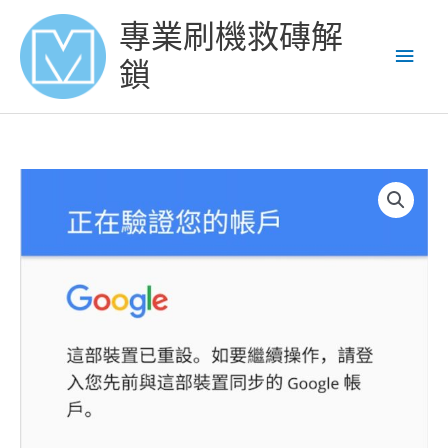
Skip
Main
專業刷機救磚解
to
content
Men
鎖
三
星
S10+
解
Google
賬
號
鎖
谷
歌
賬
號
鎖