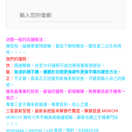
坊間一般的店鋪做法：
擺低啦，破解需要時間嘛，要試下解唔解到，擺低第二日先有得
拎。。。。
我們的優勢：
快：
極速解鎖，快至10分鐘即可成功移除舊賬號綁定。
靚：
無須拆開手機，優勝於坊間更換硬件更換字庫的硬改方法。
正：
不反鎖，真真正正回復到新機系統狀態，可隨意輸入自己的賬
號。
擁有最專業的技術，最強的優勢，即場解鎖，無需擺低部手機等一
兩日。
專業三星手機系統維護，專業技術，信心之選。
三星最新型號，最新系統版本解鎖冇難度，解鎖首選 MOKCHI
MOKCHI 擁有六年手機系統維護經驗，顧客信賴之手機專門店
！！！
whatsapp / wechat / call
查詢 / 預約：63882038