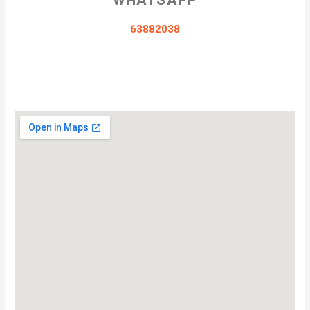
WHATSAPP
63882038