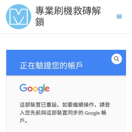
Skip
Main
專業刷機救磚解
to
content
Men
鎖
三
星
S8+
解
Google
賬
號
鎖
谷
歌
賬
號
鎖