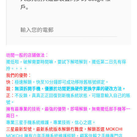
坊間一般的店鋪做法：
擺低啦，破解需要時間嘛，要試下解唔解到，擺低第二日先有得
拎。。。。
我們的優勢：
快：
極速解鎖，快至10分鐘即可成功移除舊賬號綁定。
靚：
無須拆開手機，優勝於坊間更換硬件更換字庫的硬改方法。
正：
不反鎖，真真正正回復到新機系統狀態，可隨意輸入自己的賬
號。
擁有最專業的技術，最強的優勢，即場解鎖，無需擺低部手機等一
兩日。
專業三星手機系統維護，專業技術，信心之選。
三星最新型號，最新系統版本解鎖冇難度，解鎖首選 MOKCHI
MOKCHI 擁有六年手機系統維護經驗，顧客信賴之手機專門店