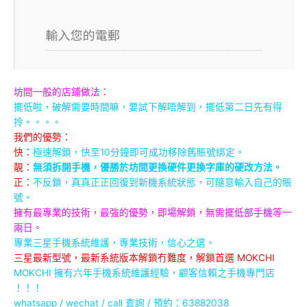
坊間一般的店鋪做法：
擺低啦，破解需要時間嘛，要試下解唔解到，擺低第二日先有得
拎。。。。
我們的優勢：
快：
極速解鎖，快至10分鐘即可成功移除舊賬號綁定。
靚：
無須拆開手機，優勝於坊間更換硬件更換字庫的硬改方法。
正：
不反鎖，真真正正回復到新機系統狀態，可隨意輸入自己的賬
號。
擁有最專業的技術，最強的優勢，即場解鎖，無需擺低部手機等一
兩日。
專業三星手機系統維護，專業技術，信心之選。
三星最新型號，最新系統版本解鎖冇難度，解鎖首選 MOKCHI
MOKCHI 擁有六年手機系統維護經驗，顧客信賴之手機專門店
！！！
whatsapp / wechat / call
查詢 / 預約：63882038