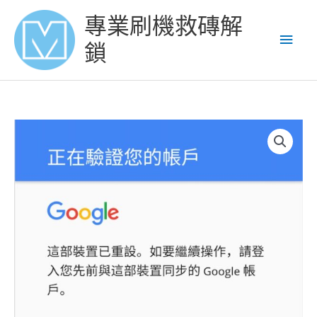
Skip
Main
專業刷機救磚解
to
content
Men
鎖
三
星
NOTE
9
解
Google
賬
號
鎖
谷
歌
賬
號