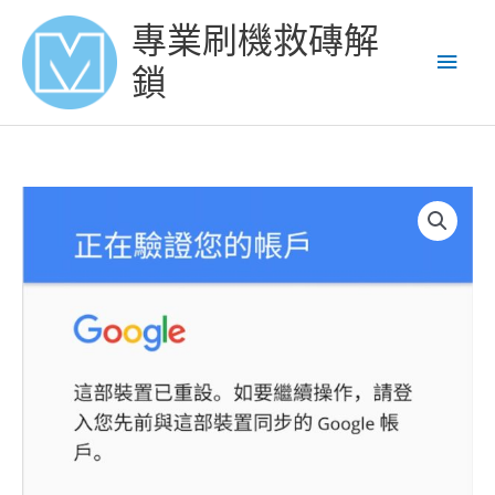
Skip
Main
專業刷機救磚解
to
content
Men
鎖
HUAWEI
P30
PRO
解
Google
賬
號
鎖
谷
歌
賬
號
鎖