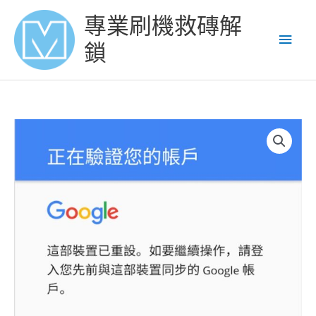
Skip
Main
專業刷機救磚解
to
content
Men
鎖
HUAWEI
MATE
RS
解
Google
賬
號
鎖
谷
歌
賬
號
鎖