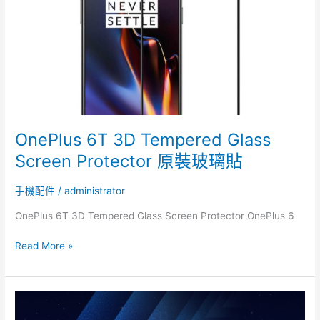
Screen
Protector
原
裝
玻
璃
貼
OnePlus 6T 3D Tempered Glass
Screen Protector 原裝玻璃貼
手機配件
/
administrator
OnePlus 6T 3D Tempered Glass Screen Protector OnePlus 6
Read More »
三
星