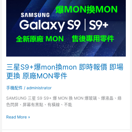
S9+爆
mon
換
mon
即
時
報
價
即
場
三星S9+爆mon換mon 即時報價 即場
更
更換 原廠MON零件
換
原
手機配件
/
administrator
廠
MON
SAMSUNG 三星 S9 S9+ 爆 MON 換 MON 爆玻璃、爆液晶、綠
零
色閃屏、屏幕有黑點、有橫線、不能
件
Read More »