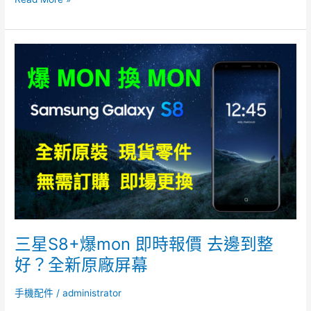
三
星
S8+爆
mon
即
時
報
價
去
邊
到
整
好？
三星S8+爆mon 即時報價 去邊到整
全
好？全新原廠屏幕
新
原
手機配件
/
administrator
廠
屏