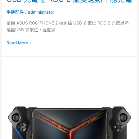
2
溫
手機配件
/
administrator
度
華碩 ASUS ROG PHONE 2 換尾插 USB 充電位 ROG 2 充電過熱
過
燒毀USB 充電位，溫度過
熱
不
Read More »
能
充
電
華
碩
ROG
2
手
掣
ROG
PHONE
2
Gamepad
遊