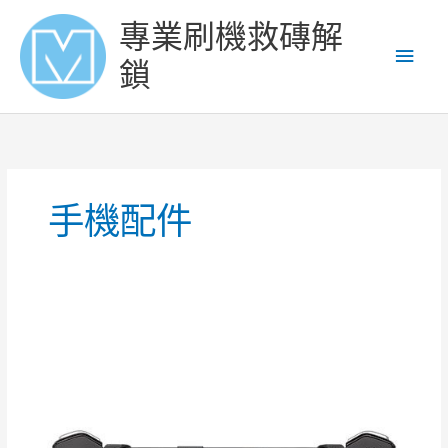
Skip
Main
專業刷機救磚解
to
content
Men
鎖
手機配件
華
碩
ROG
3
手
掣
ROG