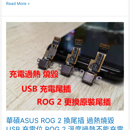
Read More »
華
碩
ASUS
ROG
2
換
尾
插
過
熱
燒
毀
USB
充
電
華碩ASUS ROG 2 換尾插 過熱燒毀
位
ROG
USB 充電位 ROG 2 溫度過熱不能充電