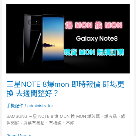
三
星
NOTE
8
爆
mon
即
時
報
價
即
場
三星NOTE 8爆mon 即時報價 即場更
更
換 去邊間整好？
換
去
手機配件
/
administrator
邊
間
SAMSUNG 三星 NOTE 8 爆 MON 換 MON 爆玻璃、爆液晶、綠
整
色閃屏、屏幕有黑點、有橫線、不能
好？
Read More »