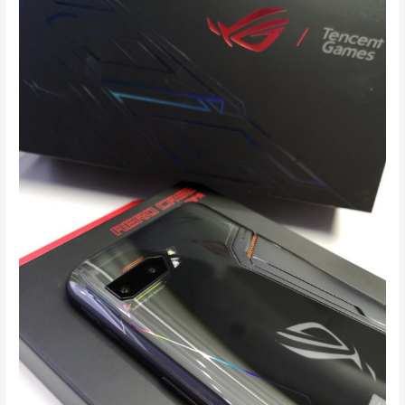
新
ASUS
ROG
Phone
II
8+128GB
ROG
2
國
際
版
系
統
現
貨
發
售