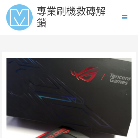
Skip
Main
專業刷機救磚解
to
content
Men
鎖