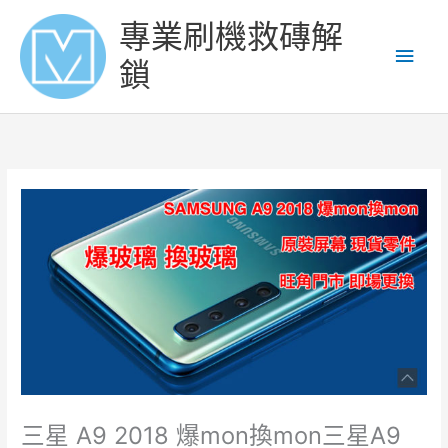
Skip
Main
專業刷機救磚解
to
content
Men
鎖
三星 A9 2018 爆mon換mon三星A9