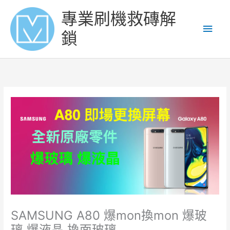
Skip
Main
專業刷機救磚解
to
content
Men
鎖
SAMSUNG A80 爆mon換mon 爆玻
璃 爆液晶 換面玻璃