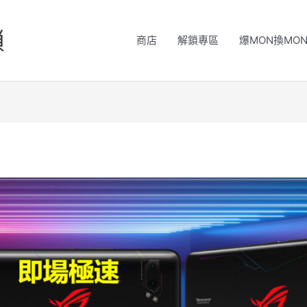
鎖
商店
解鎖專區
爆MON換MO