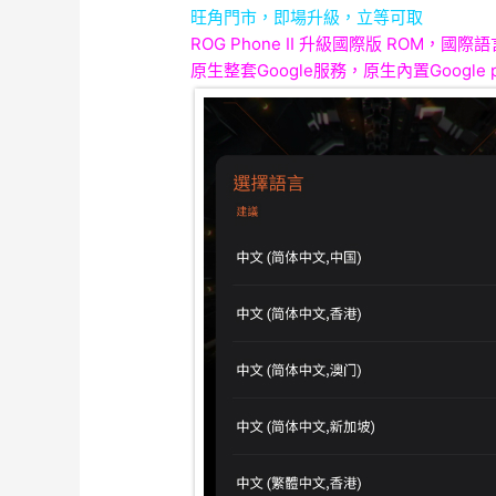
旺角門市，即場升級，立等可取
ROG Phone II 升級國際版 ROM，
原生整套Google服務，原生內置Google p