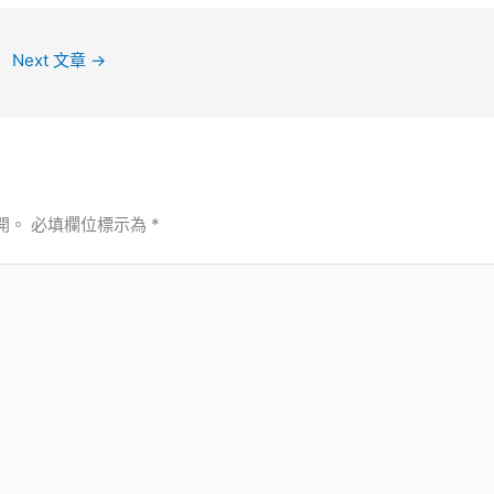
Next 文章
→
開。
必填欄位標示為
*