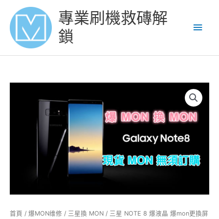
Skip
Main
專業刷機救磚解
to
content
Men
鎖
三
星
NOTE
8
爆
液
晶
爆
mon
更
換
屏
首頁
/
爆MON维修
/
三星換 MON
/ 三星 NOTE 8 爆液晶 爆mon更換屏
幕