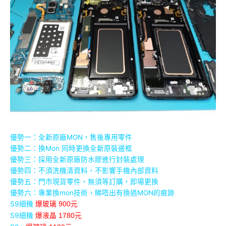
優勢一：全新原廠MON，售後專用零件
優勢二：換Mon 同時更換全新原裝邊框
優勢三：採用全新原廠防水膠進行封裝處理
優勢四：不須洗機清資料，不影響手機內部資料
優勢五：門市現貨零件，無須等訂購，即場更換
優勢六：專業換mon技術，睇唔出有換過MON的痕跡
S9細機
爆玻璃 900元
S9細機
爆液晶 1780元