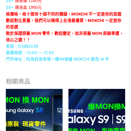
S9+
爆玻璃 1180元
S9+
爆液晶 1980元
格價格，格十間有十個不同的價錢，MOKCHI 不一定是你的首選
歡迎對比質量，我們可以稱得上全港最優質，MOKCHI 一定是你
的首選
敢於保證原廠 MON 零件，歡迎鑒定，如非原廠 MON 原銀奉還，
信心之選！！
查詢：63882038
營業時間：13:00 — 21:00
門市地址：旺角好景商場一樓46號鋪 MOKCHI 藍色 M 字
相關商品