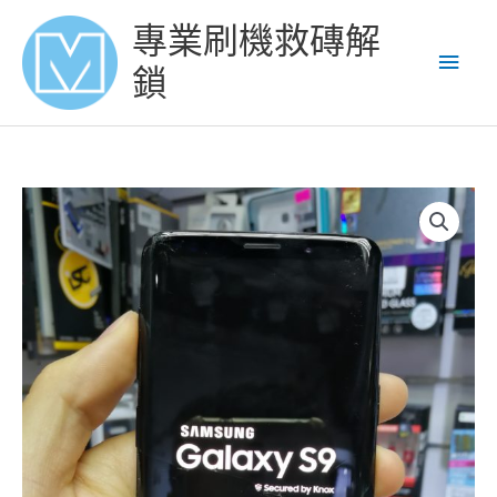
Skip
Main
專業刷機救磚解
to
content
Men
鎖
三
星
S9
爆
玻
璃
爆
mon
更
換
屏
幕
數