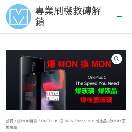
Skip
Main
專業刷機救磚解
to
content
Men
鎖
oneplus
6
爆
液
晶
換
MON
更
換
屏
幕
首頁
/
爆MON维修
/
ONEPLUS 換 MON
/ oneplus 6 爆液晶 換MON 更
數
換屏幕
量