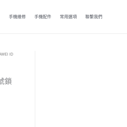
N
手機維修
手機配件
常用選項
聯繫我們
WEI ID
賬號鎖