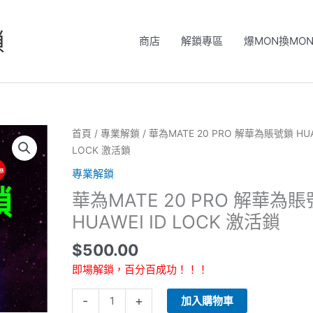
鎖
商店
解鎖專區
爆MON換MO
華
首頁
/
專業解鎖
/ 華為MATE 20 PRO 解華為賬號鎖 HUA
為
LOCK 激活鎖
MATE
專業解鎖
20
華為MATE 20 PRO 解華為
PRO
解
HUAWEI ID LOCK 激活鎖
華
$
500.00
為
賬
即場解鎖，百分百成功！！！
號
鎖
-
+
加入購物車