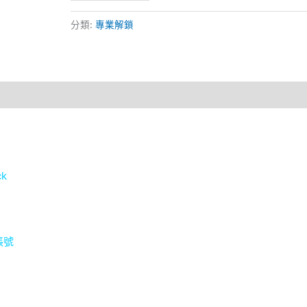
HUAWEI
ID
分類:
專業解鎖
LOCK
激
活
鎖
數
量
ck
賬號