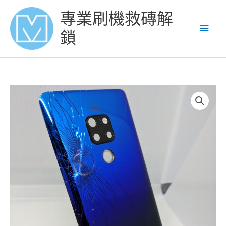
Skip
Main
專業刷機救磚解
to
content
Men
鎖
華
為
P20
PRO
換
背
玻
璃
爆
後
蓋
更
換