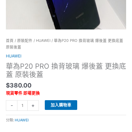
底
蓋
原
裝
後
蓋
首頁
/
原裝配件
/
HUAWEI
/ 華為P20 PRO 換背玻璃 爆後蓋 更換底蓋
數
原裝後蓋
量
HUAWEI
華為P20 PRO 換背玻璃 爆後蓋 更換底
蓋 原裝後蓋
$
380.00
現貨零件 即場更換
-
+
加入購物車
分類:
HUAWEI