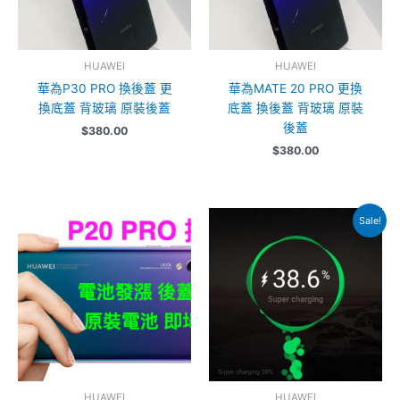
HUAWEI
HUAWEI
華為P30 PRO 換後蓋 更
華為MATE 20 PRO 更換
換底蓋 背玻璃 原裝後蓋
底蓋 換後蓋 背玻璃 原裝
後蓋
$
380.00
$
380.00
Original
Current
Sale!
price
price
was:
is:
$348.00.
$298.00.
HUAWEI
HUAWEI