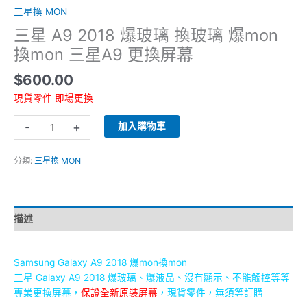
mon
三星換 MON
三
三星 A9 2018 爆玻璃 換玻璃 爆mon
星
換mon 三星A9 更換屏幕
A9
更
$
600.00
換
現貨零件 即場更換
屏
幕
-
+
加入購物車
數
量
分類:
三星換 MON
描述
Samsung Galaxy A9 2018 爆mon換mon
三星 Galaxy A9 2018 爆玻璃、爆液晶、沒有顯示、
不能觸控等等
專業更換屏幕，
保證
全新原裝屏幕
，現貨零件，無須等訂購