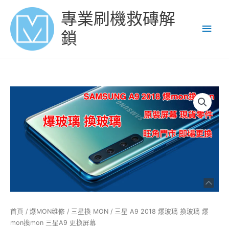
Skip
Main
專業刷機救磚解
to
content
Men
鎖
三
星
A9
2018
爆
玻
璃
換
玻
璃
爆
首頁
/
爆MON维修
/
三星換 MON
/ 三星 A9 2018 爆玻璃 換玻璃 爆
mon
mon換mon 三星A9 更換屏幕
換