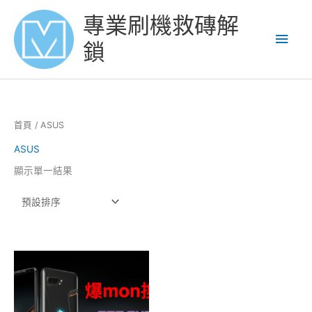
Skip
Main
專業刷機救磚解
to
content
Men
鎖
首頁
/ ASUS
ASUS
顯示單一結果