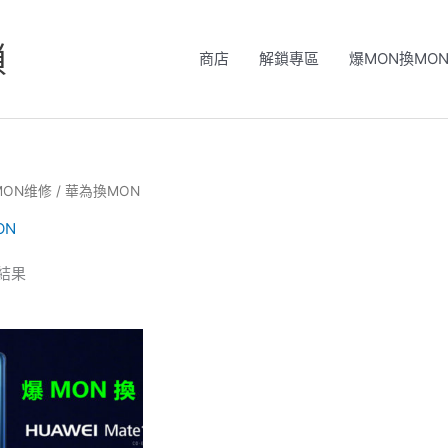
鎖
商店
解鎖專區
爆MON換MO
MON维修
/ 華為換MON
ON
結果