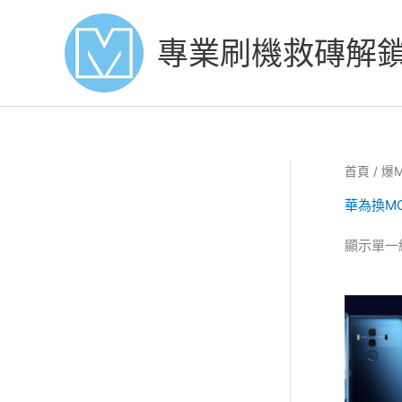
Skip
to
專業刷機救磚解
content
首頁
/
爆
華為換M
顯示單一