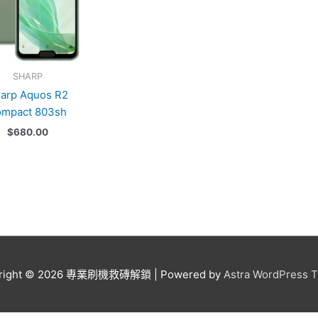
SHARP
arp Aquos R2
ompact 803sh
$
680.00
right © 2026
專業刷機救磚解鎖
| Powered by
Astra WordPress 