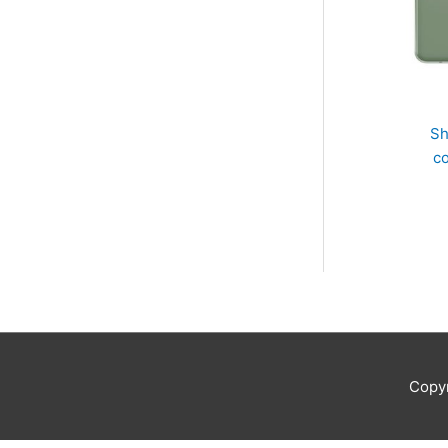
Sh
c
Copy