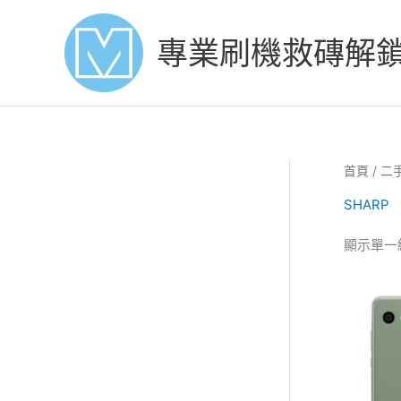
Skip
to
專業刷機救磚解
content
首頁
/
二
SHARP
顯示單一