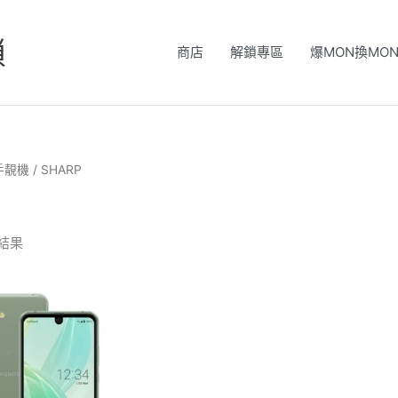
鎖
商店
解鎖專區
爆MON換MO
手靚機
/ SHARP
結果