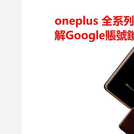
一
加
7T
Pro
解
Google
賬
號
鎖
oneplus
7T
解
谷
歌
賬
號
鎖
即
場