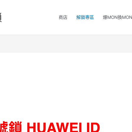
鎖
商店
解鎖專區
爆MON換MO