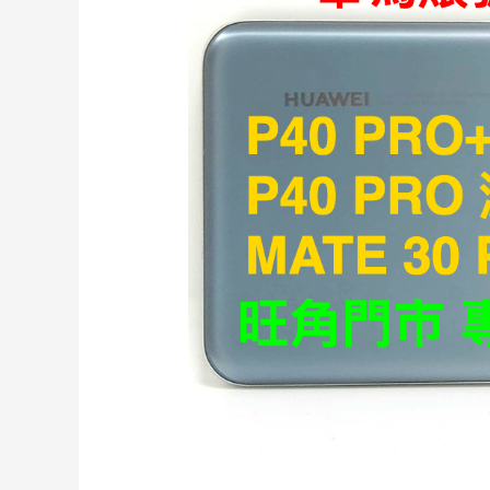
PRO
解
華
為
賬
號
鎖
永
久
移
除
HUAWEI
ID
綁
定