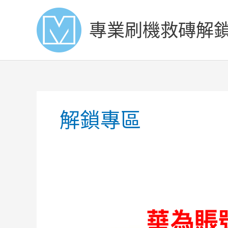
Skip
to
專業刷機救磚解
content
解鎖專區
HUAWEI
MATE
30