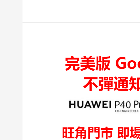
HUAWEI
P40
PRO
安
裝
Google
play
store
MATE
30
PRO
Google