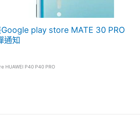
oogle play store MATE 30 PRO
不彈通知
ore HUAWEI P40 P40 PRO