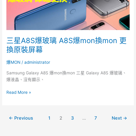
璃
A8S
爆
mon
換
mon
三星A8S爆玻璃 A8S爆mon換mon 更
更
換
換原裝屏幕
原
裝
爆MON
/
administrator
屏
Samsung Galaxy A8S 爆mon換mon 三星 Galaxy A8S 爆玻璃、
幕
爆液晶、沒有顯示、
Read More »
←
Previous
1
2
3
...
7
Next
→