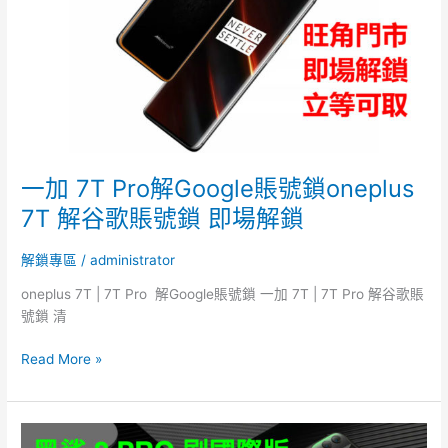
Google
賬
號
鎖
oneplus
7T
解
谷
歌
一加 7T Pro解Google賬號鎖oneplus
賬
7T 解谷歌賬號鎖 即場解鎖
號
鎖
解鎖專區
/
administrator
即
場
oneplus 7T | 7T Pro 解Google賬號鎖 一加 7T | 7T Pro 解谷歌賬
解
號鎖 清
鎖
Read More »
Black