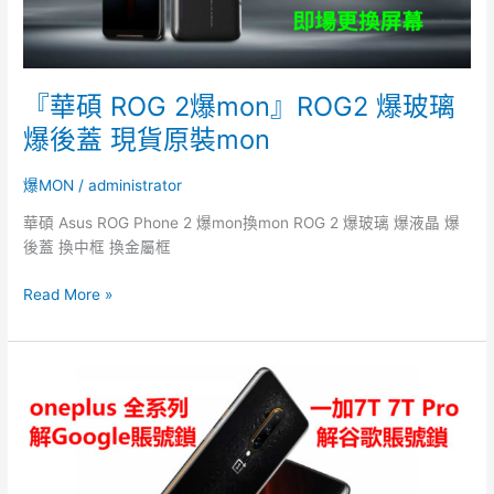
玻
璃
爆
後
『華碩 ROG 2爆mon』ROG2 爆玻璃
蓋
爆後蓋 現貨原裝mon
現
貨
爆MON
/
administrator
原
裝
華碩 Asus ROG Phone 2 爆mon換mon ROG 2 爆玻璃 爆液晶 爆
mon
後蓋 換中框 換金屬框
Read More »
一
加
7T
Pro
解