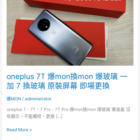
換
mon
爆
玻
璃
一
加
7
換
玻
璃
oneplus 7T 爆mon換mon 爆玻璃 一
原
裝
加 7 換玻璃 原裝屏幕 即場更換
屏
幕
爆MON
/
administrator
即
oneplus 7、7T、7 Pro、7T Pro 爆mon換mon 爆玻璃 爆液晶 沒
場
有顯示，不能觸控，更換 […]
更
換
Read More »