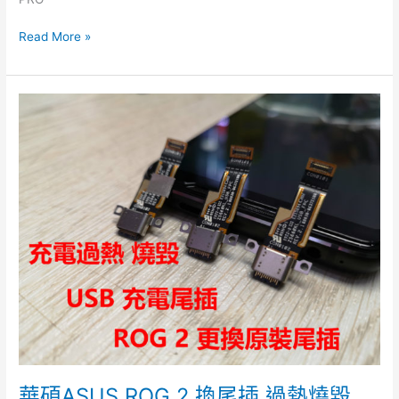
知
Read More »
華
碩
ASUS
ROG
2
換
尾
插
過
熱
燒
毀
USB
充
電
華碩ASUS ROG 2 換尾插 過熱燒毀
位