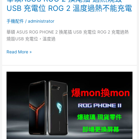
ROG
USB 充電位 ROG 2 溫度過熱不能充電
2
溫
手機配件
/
administrator
度
華碩 ASUS ROG PHONE 2 換尾插 USB 充電位 ROG 2 充電過熱
過
燒毀USB 充電位，溫度過
熱
不
Read More »
能
充
電
ROG
2
爆
mon
ROG2
爆
玻
璃
爆
後