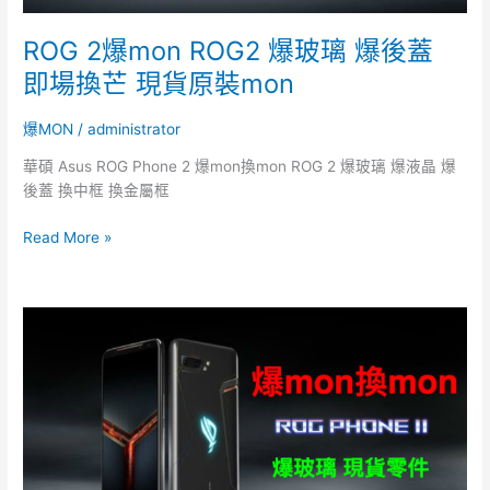
蓋
即
ROG 2爆mon ROG2 爆玻璃 爆後蓋
場
即場換芒 現貨原裝mon
換
芒
爆MON
/
administrator
現
貨
華碩 Asus ROG Phone 2 爆mon換mon ROG 2 爆玻璃 爆液晶 爆
原
後蓋 換中框 換金屬框
裝
mon
Read More »
『華
碩
ROG
2
爆
mon』
ROG2
爆