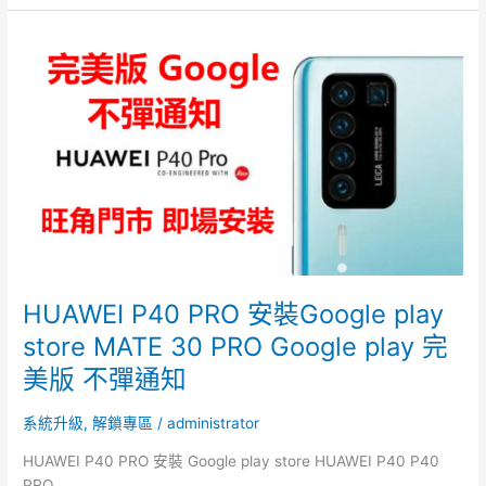
HUAWEI
P40
PRO
安
裝
Google
play
store
MATE
30
PRO
HUAWEI P40 PRO 安裝Google play
Google
play
store MATE 30 PRO Google play 完
完
美版 不彈通知
美
版
系統升級
,
解鎖專區
/
administrator
不
彈
HUAWEI P40 PRO 安裝 Google play store HUAWEI P40 P40
通
PRO