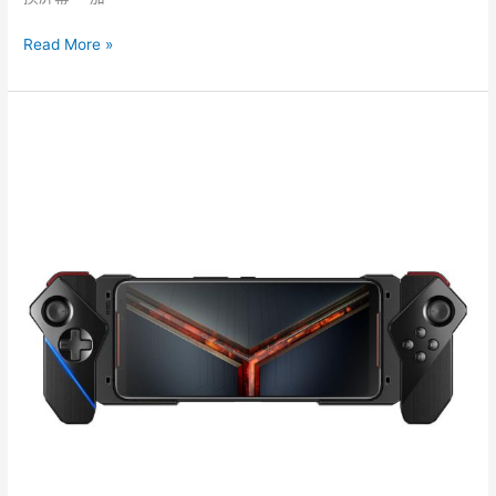
原
裝
Read More »
屏
幕
即
場
華
更
碩
換
ROG
2
手
掣
ROG
PHONE
2
Gamepad
遊
戲
控
制
器