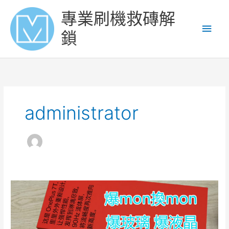
Skip
Main
專業刷機救磚解
to
content
Men
鎖
administrator
oneplus
7T
爆
mon