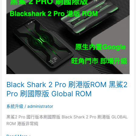
Shark
2
Pro
刷
港
版
ROM
黑
鯊
2
Pro
刷
國
Black Shark 2 Pro 刷港版ROM 黑鯊2
際
Pro 刷國際版 Global ROM
版
Global
系統升級
/
administrator
ROM
黑鯊2 Pro 國行版本刷國際版 Black Shark 2 Pro 刷港版 GLOBAL
ROM 港版非常純