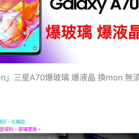
on」三星A70爆玻璃 爆液晶 換mon 無
有顯示、冇
觸控
內部資料，即場更換。