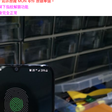
如非原廠 MON 零件 原銀奉還。
屏下指紋解鎖功能
會完全正常