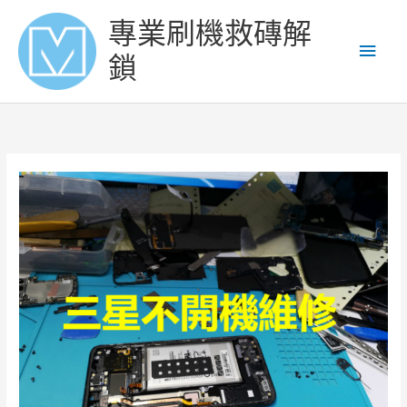
Skip
Main
專業刷機救磚解
to
content
Men
鎖