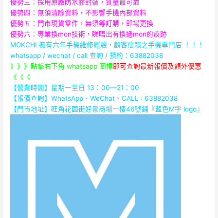
優勢三：採用原廠防水膠封裝，質量最可靠
優勢四：無須清除資料，不影響手機內部資料
優勢五：門市現貨零件，無須等訂購，即場更換
優勢六：專業換mon技術，睇唔出有換過mon的痕跡
MOKCHI 擁有六年手機維修經驗，顧客信賴之手機專門店 ！！！
whatsapp / wechat / call
查詢 / 預約：63882038
》》》點擊右下角 whatsapp 圖標
即可查詢最新報價及額外優惠
《《《
【營業時間】星期一至日 13：00—21：00
【報價查詢】WhatsApp、WeChat、CALL : 63882038
【門市地址】
旺角花園街好景商場一樓46號鋪『藍色M字 logo
』