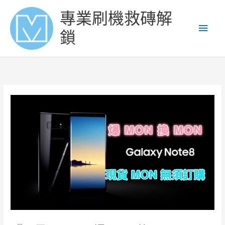
Skip
Main
專業刷機救磚解
to
content
Men
鎖