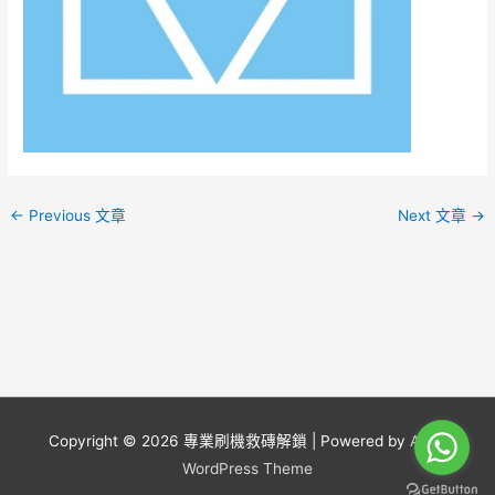
←
Previous 文章
Next 文章
→
Copyright © 2026
專業刷機救磚解鎖
| Powered by
Astra
WordPress Theme