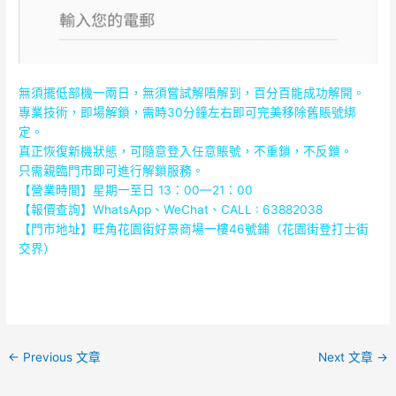
無須擺低部機一兩日，無須嘗試解唔解到，百分百能成功解開。
專業技術，即場解鎖，需時30分鐘左右即可完美移除舊賬號綁
定。
真正恢復新機狀態，可隨意登入任意賬號，不重鎖，不反鎖。
只需親臨門市即可進行解鎖服務。
【營業時間】星期一至日 13：00—21：00
【報價查詢】WhatsApp、WeChat、CALL : 63882038
【門市地址】
旺角花園街好景商場一樓46號鋪（花園街登打士街
交界）
←
Previous 文章
Next 文章
→