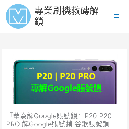
Skip
Main
專業刷機救磚解
to
content
Men
鎖
『華為解Google賬號鎖』P20 P20
PRO 解Google賬號鎖 谷歌賬號鎖